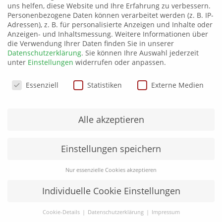
Patch Beanie
T-Shirt B&C E190
uns helfen, diese Website und Ihre Erfahrung zu verbessern.
10,80
€
17,00
€
Personenbezogene Daten können verarbeitet werden (z. B. IP-
Adressen), z. B. für personalisierte Anzeigen und Inhalte oder
Anzeigen- und Inhaltsmessung.
Weitere Informationen über
die Verwendung Ihrer Daten finden Sie in unserer
Datenschutzerklärung
.
Sie können Ihre Auswahl jederzeit
unter
Einstellungen
widerrufen oder anpassen.
Datenschutzeinstellungen
Essenziell
Statistiken
Externe Medien
Alle akzeptieren
Einstellungen speichern
T-Shirt Sols
20,00
€
Nur essenzielle Cookies akzeptieren
Individuelle Cookie Einstellungen
Cookie-Details
Datenschutzerklärung
Impressum