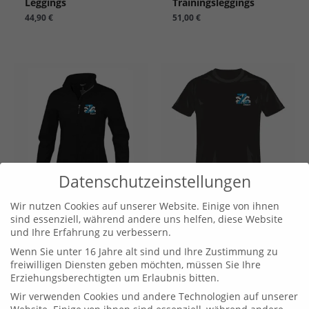
Leggings
Trainingsleggings
44,90
€
51,00
€
Datenschutzeinstellungen
Wir nutzen Cookies auf unserer Website. Einige von ihnen
Softshell Jacke
Sport T-Shirt Sol´s
sind essenziell, während andere uns helfen, diese Website
59,00
€
16,00
€
und Ihre Erfahrung zu verbessern.
Wenn Sie unter 16 Jahre alt sind und Ihre Zustimmung zu
freiwilligen Diensten geben möchten, müssen Sie Ihre
Erziehungsberechtigten um Erlaubnis bitten.
Wir verwenden Cookies und andere Technologien auf unserer