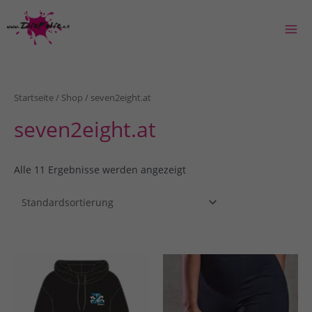
Zum
Inhalt
springen
Mai
Men
Startseite
/
Shop
/ seven2eight.at
seven2eight.at
Alle 11 Ergebnisse werden angezeigt