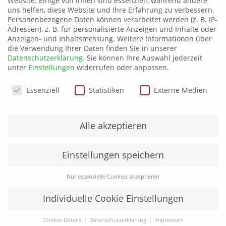
Website. Einige von ihnen sind essenziell, während andere
uns helfen, diese Website und Ihre Erfahrung zu verbessern.
Personenbezogene Daten können verarbeitet werden (z. B. IP-
Adressen), z. B. für personalisierte Anzeigen und Inhalte oder
Anzeigen- und Inhaltsmessung.
Weitere Informationen über
die Verwendung Ihrer Daten finden Sie in unserer
Datenschutzerklärung
.
Sie können Ihre Auswahl jederzeit
unter
Einstellungen
widerrufen oder anpassen.
Sport Tank Top Sol´s
Sporttasche 82l
Datenschutzeinstellungen
Essenziell
Statistiken
Externe Medien
16,00
€
40,00
€
Alle akzeptieren
Einstellungen speichern
Nur essenzielle Cookies akzeptieren
Individuelle Cookie Einstellungen
Cookie-Details
Datenschutzerklärung
Impressum