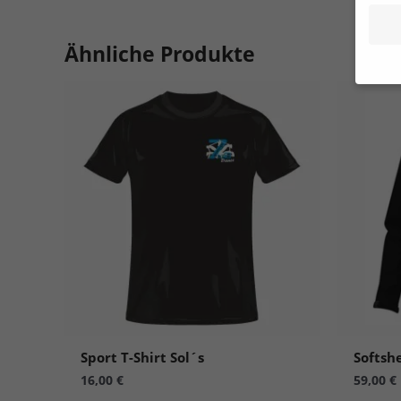
Ähnliche Produkte
Wenn 
Dien
Erlau
Wir 
Einig
und I
verar
Inhal
Verwe
Hier 
Ihre 
Info
Al
Sport T-Shirt Sol´s
Softshe
16,00
€
59,00
€
Nu