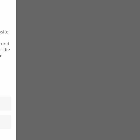
site
n und
r die
ie