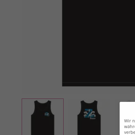
Wir n
währe
verbe