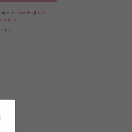
tegorie:
seven2eight.at
ß
,
dance
osten
l,