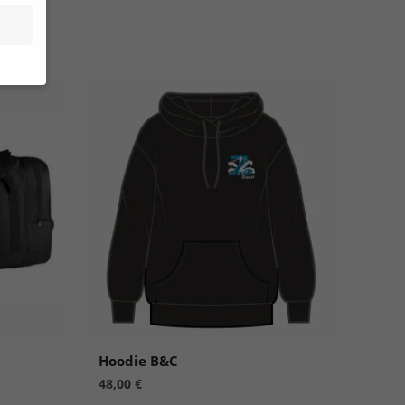
site
n und
r die
en
n.
Hoodie B&C
Zurück
48,00
€