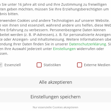
Sie unter 16 Jahre alt sind und Ihre Zustimmung zu freiwilligen
sten geben möchten, müssen Sie Ihre Erziehungsberechtigten um
bnis bitten.
verwenden Cookies und andere Technologien auf unserer Website.
e von ihnen sind essenziell, während andere uns helfen, diese Web
hre Erfahrung zu verbessern.
Personenbezogene Daten können
beitet werden (z. B. IP-Adressen), z. B. für personalisierte Anzeige
te oder Anzeigen- und Inhaltsmessung.
Weitere Informationen übe
ndung Ihrer Daten finden Sie in unserer
Datenschutzerklärung
.
S
180 g
n Ihre Auswahl jederzeit unter
Einstellungen
widerrufen oder
ssen.
XS, S, M, L, XL, XXL
schutzeinstellungen
Essenziell
Statistiken
Externe Medien
schwarz, grau-meliert, weiß
Alle akzeptieren
Einstellungen speichern
Nur essenzielle Cookies akzeptieren