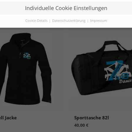
Individuelle Cookie Einstellungen
Cookie-Details
Datenschutzerklärung
Impressum
Datenschutzeinstellungen
Sie unter 16 Jahre alt sind und Ihre Zustimmung zu freiwilligen
sten geben möchten, müssen Sie Ihre Erziehungsberechtigten um
bnis bitten.
verwenden Cookies und andere Technologien auf unserer Website.
e von ihnen sind essenziell, während andere uns helfen, diese Web
hre Erfahrung zu verbessern.
Personenbezogene Daten können
beitet werden (z. B. IP-Adressen), z. B. für personalisierte Anzeige
te oder Anzeigen- und Inhaltsmessung.
Weitere Informationen übe
ndung Ihrer Daten finden Sie in unserer
Datenschutzerklärung
.
finden Sie eine Übersicht über alle verwendeten Cookies. Sie könn
Zustimmung zu ganzen Kategorien geben oder sich weitere
rmationen anzeigen lassen und so nur bestimmte Cookies auswähle
le akzeptieren
Einstellungen speichern
ll Jacke
Sporttasche 82l
40,00
€
r essenzielle Cookies akzeptieren