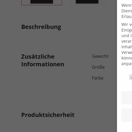
Wenn 
Dien
Erlau
Wir 
Beschreibung
Einig
und I
verar
Inhal
Verwe
Zusätzliche
Gewicht
könne
Informationen
anpa
Größe
Daten
Farbe
Produktsicherheit