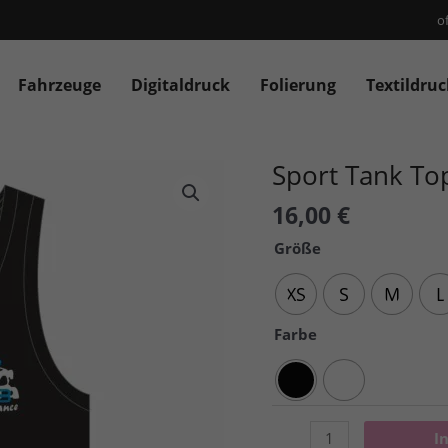
o
Fahrzeuge
Digitaldruck
Folierung
Textildruc
Sport Tank To
16,00
€
Größe
XS
S
M
L
Farbe
Sport
I