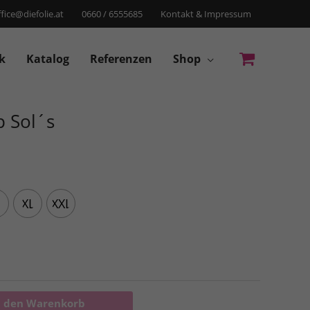
ffice@diefolie.at
0660 / 6555685
Kontakt & Impressum
k
Katalog
Referenzen
Shop
p Sol´s
XL
XXL
n den Warenkorb