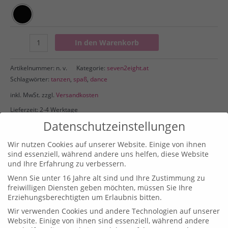
Softshell
In den Warenkorb
Jacke
Menge
Artikelnummer:
n. v.
Kategorie:
seven2eight.at
Schlagwörter:
tanzen
,
spaß
,
dance
inkl. MwSt.
zzgl.
Versandkosten
Lieferzeit: 2-4 Werktage
Datenschutzeinstellungen
Wir nutzen Cookies auf unserer Website. Einige von ihnen
Beschreibung
sind essenziell, während andere uns helfen, diese Website
und Ihre Erfahrung zu verbessern.
Wenn Sie unter 16 Jahre alt sind und Ihre Zustimmung zu
Zusätzliche Informationen
freiwilligen Diensten geben möchten, müssen Sie Ihre
Erziehungsberechtigten um Erlaubnis bitten.
Gewicht
180 g
Wir verwenden Cookies und andere Technologien auf unserer
Website. Einige von ihnen sind essenziell, während andere
Größe
5-6, 7-8, 9-10, 11-12, S, M, L, XL, XXL