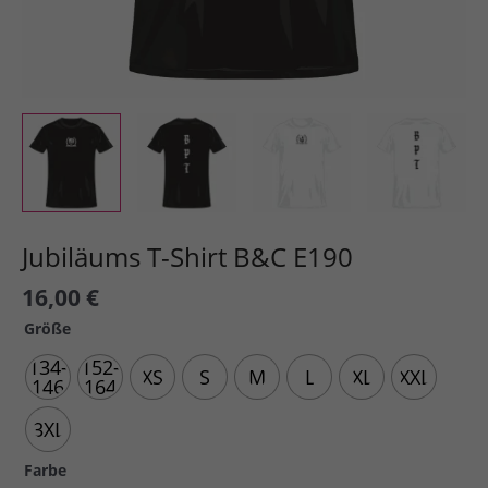
Jubiläums T-Shirt B&C E190
16,00
€
Größe
134-
152-
XS
S
M
L
XL
XXL
146
164
3XL
Farbe