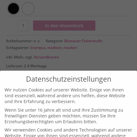
Jubiläums
In den Warenkorb
T-
Shirt
Artikelnummer:
n. v.
Kategorie:
Blumauer Pulverteufln
B&C
Schlagwörter:
krampus
,
tradition
,
masken
E190
Menge
inkl. MwSt.
zzgl.
Versandkosten
Lieferzeit: 2-4 Werktage
Datenschutzeinstellungen
Beschreibung
Wir nutzen Cookies auf unserer Website. Einige von ihnen
sind essenziell, während andere uns helfen, diese Website
und Ihre Erfahrung zu verbessern.
Zusätzliche Informationen
Wenn Sie unter 16 Jahre alt sind und Ihre Zustimmung zu
freiwilligen Diensten geben möchten, müssen Sie Ihre
Erziehungsberechtigten um Erlaubnis bitten.
Gewicht
180 g
Wir verwenden Cookies und andere Technologien auf unserer
134-146, 152-164, XS, S, M, L, XL, XXL,
Website. Einige von ihnen sind essenziell, während andere