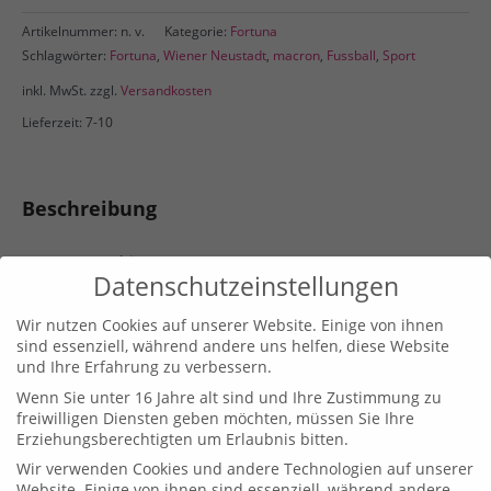
T-
Artikelnummer:
n. v.
Kategorie:
Fortuna
Shirt
Schlagwörter:
Fortuna
,
Wiener Neustadt
,
macron
,
Fussball
,
Sport
Menge
inkl. MwSt.
zzgl.
Versandkosten
Lieferzeit: 7-10
Beschreibung
Boost Eco T-Shirt
Datenschutzeinstellungen
UNISEX
(100 % Baumwolle).
Wir nutzen Cookies auf unserer Website. Einige von ihnen
Grössen von 3XS – 5XL
sind essenziell, während andere uns helfen, diese Website
inkl. Logodruck
und Ihre Erfahrung zu verbessern.
Wenn Sie unter 16 Jahre alt sind und Ihre Zustimmung zu
Zusätzliche Informationen
freiwilligen Diensten geben möchten, müssen Sie Ihre
Erziehungsberechtigten um Erlaubnis bitten.
Gewicht
180 g
Wir verwenden Cookies und andere Technologien auf unserer
Website. Einige von ihnen sind essenziell, während andere
3XS, XXS, XS, S, M, L, XL, XXL, 3XL, 4XL,