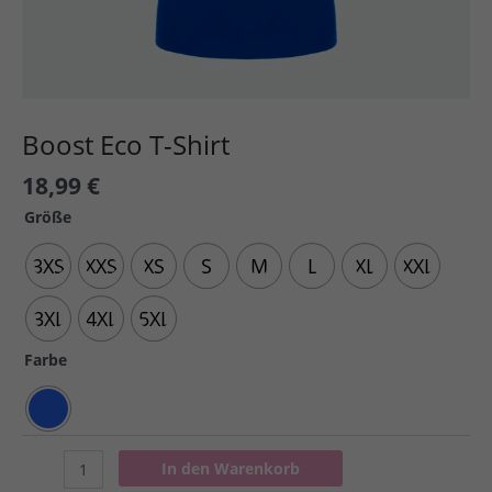
Boost Eco T-Shirt
18,99
€
Größe
3XS
XXS
XS
S
M
L
XL
XXL
3XL
4XL
5XL
Farbe
Boost
In den Warenkorb
Eco