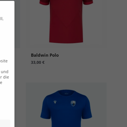
l,
Baldwin Polo
site
33,00
€
n und
r die
ie