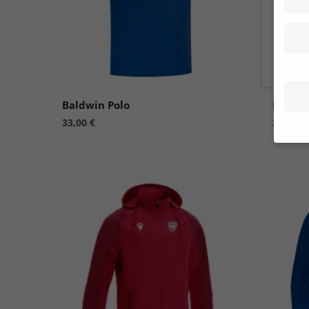
Baldwin Polo
Baldwi
33,00
€
32,00
€
Wenn 
Dien
Erlau
Wir 
Einig
und I
verar
Inhal
Verwe
Hier 
Ihre 