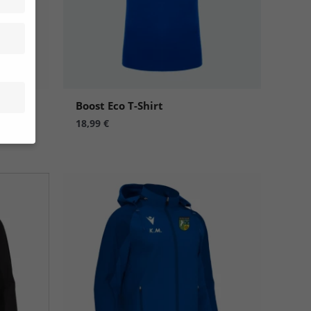
Boost Eco T-Shirt
18,99
€
site
n und
r die
en