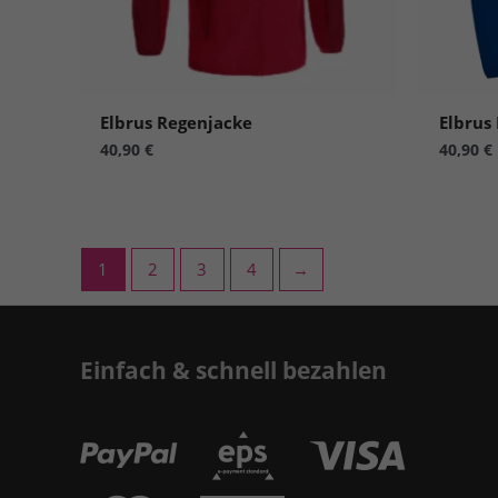
Info
Al
Nu
Elbrus Regenjacke
Elbrus
40,90
€
40,90
€
Daten
Ess
Essen
Funkt
1
2
3
4
→
Sta
Stati
Einfach & schnell bezahlen
vers
Ext
Inha