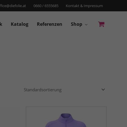
ffice@diefolie.at
0660 / 6555685
Kontakt & Impressum
k
Katalog
Referenzen
Shop