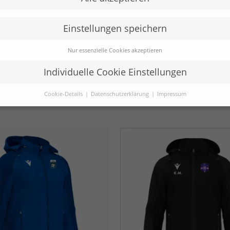
Einstellungen speichern
Nur essenzielle Cookies akzeptieren
Individuelle Cookie Einstellungen
n Polo
Baldwin Polo
32,00
€
Cookie-Details
Datenschutzerklärung
Impressum
Datenschutzeinstellungen
Sie unter 16 Jahre alt sind und Ihre Zustimmung zu freiwilligen
sten geben möchten, müssen Sie Ihre Erziehungsberechtigten um
bnis bitten.
verwenden Cookies und andere Technologien auf unserer Website.
e von ihnen sind essenziell, während andere uns helfen, diese Web
hre Erfahrung zu verbessern.
Personenbezogene Daten können
beitet werden (z. B. IP-Adressen), z. B. für personalisierte Anzeige
te oder Anzeigen- und Inhaltsmessung.
Weitere Informationen übe
ndung Ihrer Daten finden Sie in unserer
Datenschutzerklärung
.
finden Sie eine Übersicht über alle verwendeten Cookies. Sie könn
Zustimmung zu ganzen Kategorien geben oder sich weitere