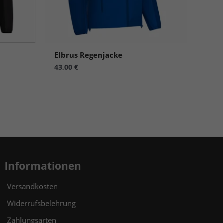
n.
Zurück
Elbrus Regenjacke
43,00
€
eie
Statistiken
Informationen
Versandkosten
Externe Medien
Widerrufsbelehrung
Zahlungsarten