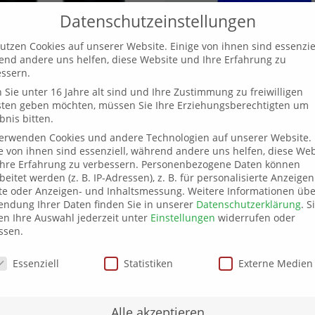
Datenschutzeinstellungen
utzen Cookies auf unserer Website. Einige von ihnen sind essenziel
nd andere uns helfen, diese Website und Ihre Erfahrung zu
ssern.
Sie unter 16 Jahre alt sind und Ihre Zustimmung zu freiwilligen
sten geben möchten, müssen Sie Ihre Erziehungsberechtigten um
bnis bitten.
andalen
Badetuch
verwenden Cookies und andere Technologien auf unserer Website.
e von ihnen sind essenziell, während andere uns helfen, diese Web
29,99
€
hre Erfahrung zu verbessern.
Personenbezogene Daten können
beitet werden (z. B. IP-Adressen), z. B. für personalisierte Anzeige
te oder Anzeigen- und Inhaltsmessung.
Weitere Informationen übe
ndung Ihrer Daten finden Sie in unserer
Datenschutzerklärung
.
S
n Ihre Auswahl jederzeit unter
Einstellungen
widerrufen oder
ssen.
schutzeinstellungen
Essenziell
Statistiken
Externe Medien
Alle akzeptieren