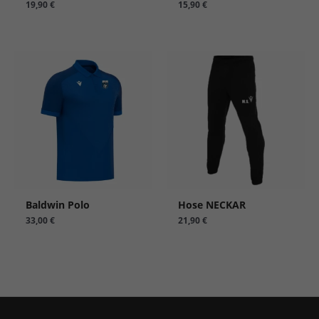
19,90
€
15,90
€
Wenn Sie unter 16 Jahre alt sind und Ihre Zustimmung zu
freiwilligen Diensten geben möchten, müssen Sie Ihre
Erziehungsberechtigten um Erlaubnis bitten.
Wir verwenden Cookies und andere Technologien auf unserer
Website. Einige von ihnen sind essenziell, während andere
uns helfen, diese Website und Ihre Erfahrung zu verbessern.
Personenbezogene Daten können verarbeitet werden (z. B. IP-
Adressen), z. B. für personalisierte Anzeigen und Inhalte oder
Anzeigen- und Inhaltsmessung.
Weitere Informationen über
die Verwendung Ihrer Daten finden Sie in unserer
Datenschutzerklärung
.
Hier finden Sie eine Übersicht über alle verwendeten Cookies.
Sie können Ihre Zustimmung zu ganzen Kategorien geben
oder sich weitere Informationen anzeigen lassen und so nur
Baldwin Polo
Hose NECKAR
bestimmte Cookies auswählen.
33,00
€
21,90
€
Alle akzeptieren
Einstellungen speichern
Nur essenzielle Cookies akzeptieren
Zurück