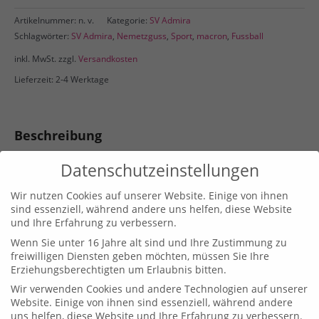
Menge
Artikelnummer:
n. v.
Kategorie:
SV Admira
Schlagwörter:
SV Admira
,
Nemetzguss
,
Sport
,
macron
,
Fussball
inkl. MwSt.
zzgl.
Versandkosten
Lieferzeit: 2-4 Werktage
Beschreibung
Datenschutzeinstellungen
Elbrus Regenjacke UNISEX
(100 % Polyester).
Wir nutzen Cookies auf unserer Website. Einige von ihnen
inkl. Logodruck auf der linken Brust
sind essenziell, während andere uns helfen, diese Website
und Ihre Erfahrung zu verbessern.
Zusätzliche Informationen
Wenn Sie unter 16 Jahre alt sind und Ihre Zustimmung zu
freiwilligen Diensten geben möchten, müssen Sie Ihre
Gewicht
180 g
Erziehungsberechtigten um Erlaubnis bitten.
3XS, XXS, XS, S, M, L, XL, XXL, 3XL, 4XL,
Wir verwenden Cookies und andere Technologien auf unserer
Größe
5XL
Website. Einige von ihnen sind essenziell, während andere
uns helfen, diese Website und Ihre Erfahrung zu verbessern.