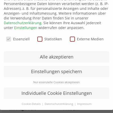
Farbe
Blau
Personenbezogene Daten können verarbeitet werden (z. B. IP-
Adressen), z. B. für personalisierte Anzeigen und Inhalte oder
Anzeigen- und Inhaltsmessung.
Weitere Informationen über
die Verwendung Ihrer Daten finden Sie in unserer
Produktsicherheit
Datenschutzerklärung
.
Sie können Ihre Auswahl jederzeit
unter
Einstellungen
widerrufen oder anpassen.
Datenschutzeinstellungen
Essenziell
Statistiken
Externe Medien
Ähnliche Produkte
Alle akzeptieren
Einstellungen speichern
Nur essenzielle Cookies akzeptieren
Individuelle Cookie Einstellungen
Cookie-Details
Datenschutzerklärung
Impressum
Datenschutzeinstellungen
Shirt Rigel Hero
Hose Elm