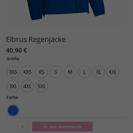
Elbrus Regenjacke
40,90
€
Größe
3XS
XXS
XS
S
M
L
XL
XXL
3XL
4XL
5XL
Farbe
Elbrus
In den Warenkorb
Regenjacke