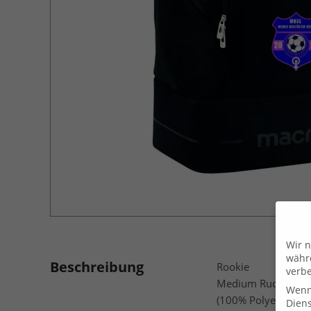
Wir n
währe
Beschreibung
Rookie
verbe
Medium Rucksack
Wenn 
(100% Polyester)
Dien