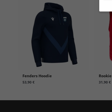
Wenn 
Dien
Erlau
Wir 
Einig
und I
verar
Inhal
Verwe
Hier 
Ihre 
Info
Fenders Hoodie
Rookie
53,90
€
31,90
€
Al
Nu
Daten