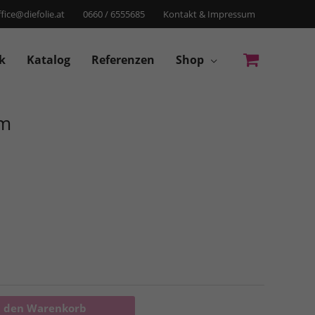
ffice@diefolie.at
0660 / 6555685
Kontakt & Impressum
k
Katalog
Referenzen
Shop
um
n den Warenkorb