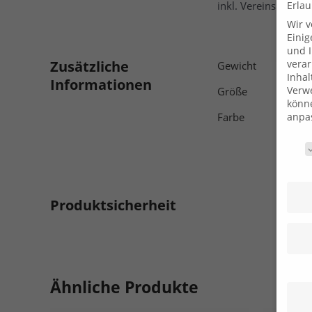
Erlau
inkl. Vereinslogo un
Wir 
Einig
und I
Zusätzliche
verar
Gewicht
Inhal
Informationen
Verwe
Größe
könne
Farbe
anpa
Daten
Produktsicherheit
Ähnliche Produkte