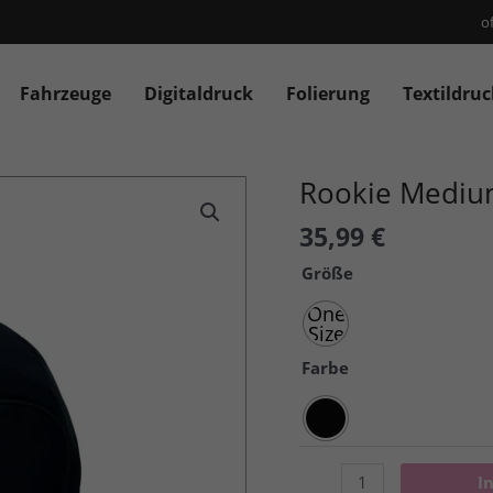
o
Fahrzeuge
Digitaldruck
Folierung
Textildruc
Rookie Medi
35,99
€
Größe
One
Size
Farbe
Rookie
I