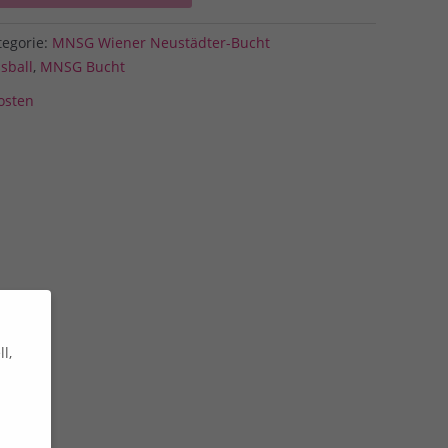
tegorie:
MNSG Wiener Neustädter-Bucht
sball
,
MNSG Bucht
osten
l,