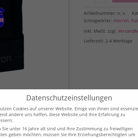
Medium
Menge
Artikelnummer:
n. v.
Ka
Schlagwörter:
macron
,
Fus
inkl. MwSt.
zzgl.
Versandk
Lieferzeit: 2-4 Werktage
Datenschutzeinstellungen
utzen Cookies auf unserer Website. Einige von ihnen sind essenziel
nd andere uns helfen, diese Website und Ihre Erfahrung zu
ssern.
Sie unter 16 Jahre alt sind und Ihre Zustimmung zu freiwilligen
sten geben möchten, müssen Sie Ihre Erziehungsberechtigten um