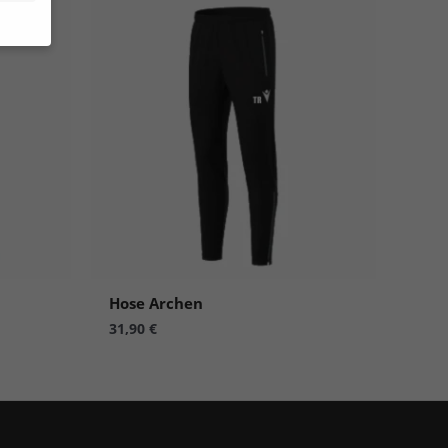
site
n und
r die
en
n.
Hose Archen
31,90
€
Zurück