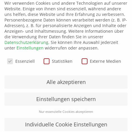
Wir verwenden Cookies und andere Technologien auf unserer
Gewicht
180 g
Website. Einige von ihnen sind essenziell, während andere
uns helfen, diese Website und Ihre Erfahrung zu verbessern.
4XS, 3XS, XXS, XS, S, M, L, XL, XXL, 3XL,
Personenbezogene Daten können verarbeitet werden (z. B. IP-
Größe
4XL, 5XL
Adressen), z. B. für personalisierte Anzeigen und Inhalte oder
Anzeigen- und Inhaltsmessung.
Weitere Informationen über
Farbe
Blau
die Verwendung Ihrer Daten finden Sie in unserer
Datenschutzerklärung
.
Sie können Ihre Auswahl jederzeit
unter
Einstellungen
widerrufen oder anpassen.
Produktsicherheit
Datenschutzeinstellungen
Essenziell
Statistiken
Externe Medien
Alle akzeptieren
Ähnliche Produkte
Einstellungen speichern
Nur essenzielle Cookies akzeptieren
Individuelle Cookie Einstellungen