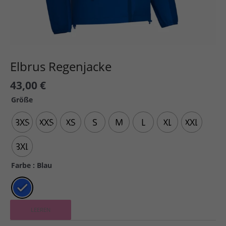
Elbrus Regenjacke
43,00
€
Größe
3XS
XXS
XS
S
M
L
XL
XXL
3XL
Farbe
: Blau
LEEREN