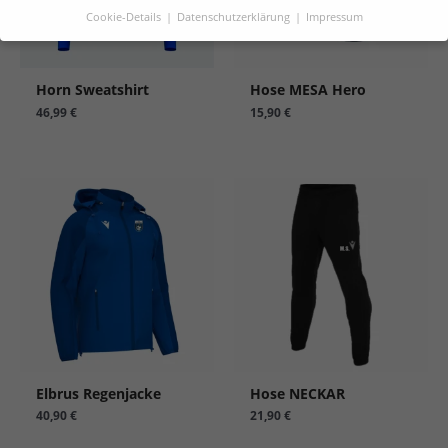
Cookie-Details
Datenschutzerklärung
Impressum
Datenschutzeinstellungen
Wenn Sie unter 16 Jahre alt sind und Ihre Zustimmung zu
Horn Sweatshirt
Hose MESA Hero
freiwilligen Diensten geben möchten, müssen Sie Ihre
Erziehungsberechtigten um Erlaubnis bitten.
46,99
€
15,90
€
Wir verwenden Cookies und andere Technologien auf unserer
Website. Einige von ihnen sind essenziell, während andere
uns helfen, diese Website und Ihre Erfahrung zu verbessern.
Personenbezogene Daten können verarbeitet werden (z. B. IP-
Adressen), z. B. für personalisierte Anzeigen und Inhalte oder
Anzeigen- und Inhaltsmessung.
Weitere Informationen über
die Verwendung Ihrer Daten finden Sie in unserer
Datenschutzerklärung
.
Hier finden Sie eine Übersicht über alle verwendeten Cookies.
Sie können Ihre Zustimmung zu ganzen Kategorien geben
oder sich weitere Informationen anzeigen lassen und so nur
bestimmte Cookies auswählen.
Alle akzeptieren
Einstellungen speichern
Elbrus Regenjacke
Hose NECKAR
40,90
€
21,90
€
Nur essenzielle Cookies akzeptieren