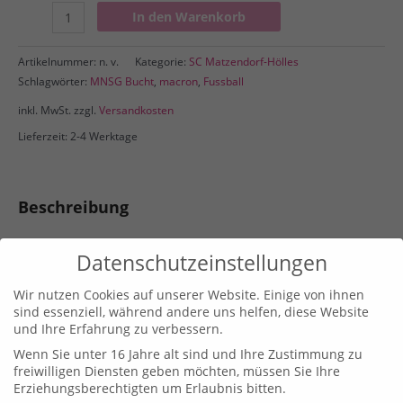
Elbrus
In den Warenkorb
Regenjacke
Menge
Artikelnummer:
n. v.
Kategorie:
SC Matzendorf-Hölles
Schlagwörter:
MNSG Bucht
,
macron
,
Fussball
inkl. MwSt.
zzgl.
Versandkosten
Lieferzeit: 2-4 Werktage
Beschreibung
Elbrus
Datenschutzeinstellungen
Regenjacke
UNISEX
Wir nutzen Cookies auf unserer Website. Einige von ihnen
(100 % Polyester).
sind essenziell, während andere uns helfen, diese Website
und Ihre Erfahrung zu verbessern.
Grössen von 3XS – 3XL
inkl. Logodruck auf der linken Brust
Wenn Sie unter 16 Jahre alt sind und Ihre Zustimmung zu
freiwilligen Diensten geben möchten, müssen Sie Ihre
Zusätzliche Informationen
Erziehungsberechtigten um Erlaubnis bitten.